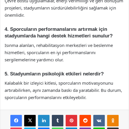
Çevre dostu uygulamalar, enerji verimliliği ve geri dönüşüm
projeleri, stadyumların sürdürülebilirliğini sağlamak için
önemlidir.
4. Sporcuların performanslarını artırmak için
stadyumlarda hangi destek hizmetleri sunulur?
Isınma alanları, rehabilitasyon merkezleri ve beslenme
hizmetleri, sporcuların en iyi performanslarını
sergilemelerine yardımcı olur.
5. Stadyumların psikolojik etkileri nelerdir?
Kalabalık bir izleyici kitlesi, sporcuların motivasyonunu
artırabilirken, aynı zamanda baskı da yaratabilir. Bu durum,
sporcuların performanslarını etkileyebilir.
Facebook
X
LinkedIn
Tumblr
Pinterest
Reddit
VKontakte
Odnok
Pocket
Skype
Messenger
WhatsApp
Telegram
Viber
Line
E-Posta ile payla