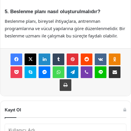
5. Beslenme planı nasıl oluşturulmalıdır?
Beslenme planı, bireysel ihtiyaçlara, antrenman
programlarına ve vücut yapılarına göre düzenlenmelidir. Bir
beslenme uzmanı ile çalışmak bu süreçte faydalı olabilir.
Facebook
X
LinkedIn
Tumblr
Pinterest
Reddit
VKontakte
Odnok
Pocket
Skype
Messenger
WhatsApp
Telegram
Viber
Line
E-Posta ile payla
Yazdır
Kayıt Ol