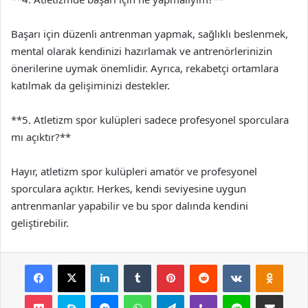
Başarı için düzenli antrenman yapmak, sağlıklı beslenmek,
mental olarak kendinizi hazırlamak ve antrenörlerinizin
önerilerine uymak önemlidir. Ayrıca, rekabetçi ortamlara
katılmak da gelişiminizi destekler.
**5. Atletizm spor kulüpleri sadece profesyonel sporculara
mı açıktır?**
Hayır, atletizm spor kulüpleri amatör ve profesyonel
sporculara açıktır. Herkes, kendi seviyesine uygun
antrenmanlar yapabilir ve bu spor dalında kendini
geliştirebilir.
Facebook
X
LinkedIn
Tumblr
Pinterest
Reddit
VKontakte
Odnok
Pocket
Skype
Messenger
WhatsApp
Telegram
Viber
Line
E-Posta ile payla