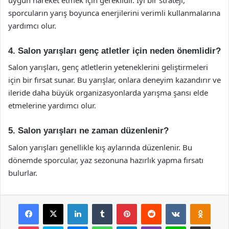
sporcuların yarış boyunca enerjilerini verimli kullanmalarına
yardımcı olur.
4. Salon yarışları genç atletler için neden önemlidir?
Salon yarışları, genç atletlerin yeteneklerini geliştirmeleri
için bir fırsat sunar. Bu yarışlar, onlara deneyim kazandırır ve
ileride daha büyük organizasyonlarda yarışma şansı elde
etmelerine yardımcı olur.
5. Salon yarışları ne zaman düzenlenir?
Salon yarışları genellikle kış aylarında düzenlenir. Bu
dönemde sporcular, yaz sezonuna hazırlık yapma fırsatı
bulurlar.
Facebook
X
LinkedIn
Tumblr
Pinterest
Reddit
VKontakte
Odnok
Pocket
Skype
Messenger
WhatsApp
Telegram
Viber
Line
E-Posta ile payla