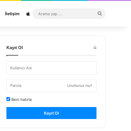
Sitemap
Arama
İletişim
yap
...
Kayıt Ol
Unuttunuz mu?
Beni hatırla
Kayıt Ol