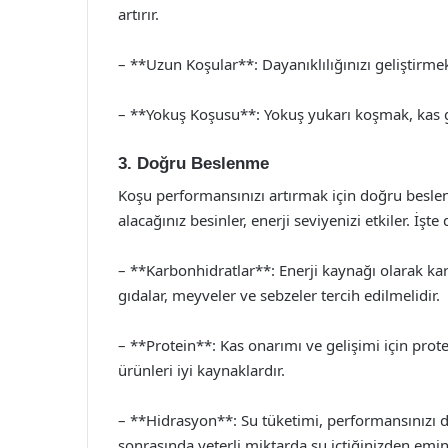
artırır.
– **Uzun Koşular**: Dayanıklılığınızı geliştirme
– **Yokuş Koşusu**: Yokuş yukarı koşmak, kas güc
3. Doğru Beslenme
Koşu performansınızı artırmak için doğru besl
alacağınız besinler, enerji seviyenizi etkiler. İş
– **Karbonhidratlar**: Enerji kaynağı olarak karb
gıdalar, meyveler ve sebzeler tercih edilmelidir.
– **Protein**: Kas onarımı ve gelişimi için prote
ürünleri iyi kaynaklardır.
– **Hidrasyon**: Su tüketimi, performansınızı d
sonrasında yeterli miktarda su içtiğinizden emin