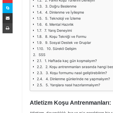
2. Farklı Koşu Türlerini Deneyin
Skype
3. Doğru Beslenme
4. Dinlenme ve İyileşme
E-Posta ile paylaş
5. Teknoloji ve İzleme
Yazdır
6. Mental Hazırlık
7. Yarış Deneyimi
8. Koşu Tekniği ve Formu
9. Sosyal Destek ve Gruplar
10. Sürekli Gelişim
SSS
1. Haftada kaç gün koşmalıyım?
2. Koşu antrenmanları sırasında hangi bes
3. Koşu formumu nasıl geliştirebilirim?
4. Dinlenme günlerinde ne yapmalıyım?
5. Yarışlara nasıl hazırlanmalıyım?
Atletizm Koşu Antrenmanları: 
Atletizm, dayanıklılık, hız ve güç gerektiren bir 