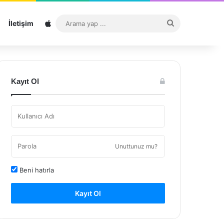
Sitemap
Arama
İletişim
yap
...
Kayıt Ol
Unuttunuz mu?
Beni hatırla
Kayıt Ol