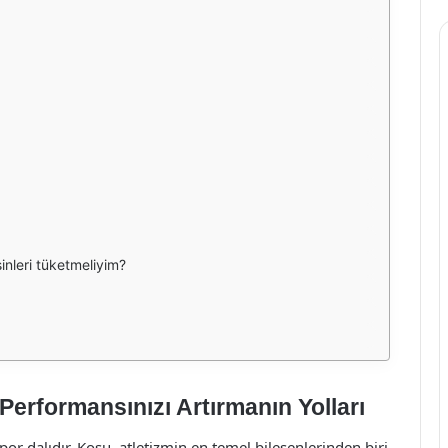
inleri tüketmeliyim?
Performansınızı Artırmanın Yolları
spor dalıdır. Koşu, atletizmin en temel bileşenlerinden biri