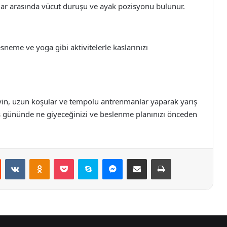
talar arasında vücut duruşu ve ayak pozisyonu bulunur.
esneme ve yoga gibi aktivitelerle kaslarınızı
eyin, uzun koşular ve tempolu antrenmanlar yaparak yarış
 gününde ne giyeceğinizi ve beslenme planınızı önceden
st
Reddit
VKontakte
Odnoklassniki
Pocket
Skype
Messenger
E-Posta ile paylaş
Yazdır