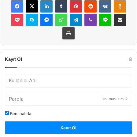
Pocket
Skype
Messenger
WhatsApp
Telegram
Viber
Line
E-Posta ile payla
Yazdır
Kayıt Ol
Unuttunuz mu?
Beni hatırla
Kayıt Ol