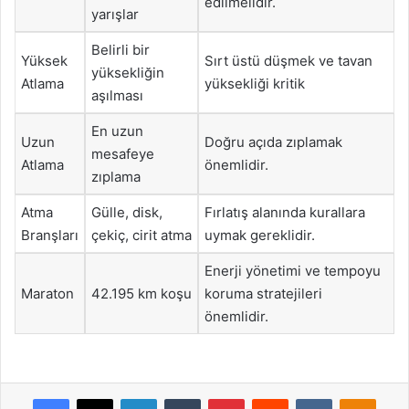
edilmelidir.
yarışlar
Belirli bir
Yüksek
Sırt üstü düşmek ve tavan
yüksekliğin
Atlama
yüksekliği kritik
aşılması
En uzun
Uzun
Doğru açıda zıplamak
mesafeye
Atlama
önemlidir.
zıplama
Atma
Gülle, disk,
Fırlatış alanında kurallara
Branşları
çekiç, cirit atma
uymak gereklidir.
Enerji yönetimi ve tempoyu
Maraton
42.195 km koşu
koruma stratejileri
önemlidir.
Facebook
X
LinkedIn
Tumblr
Pinterest
Reddit
VKontakte
Odnok