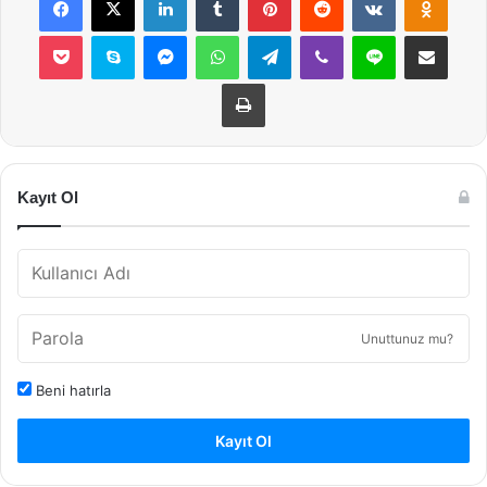
Pocket
Skype
Messenger
WhatsApp
Telegram
Viber
Line
E-Posta ile payla
Yazdır
Kayıt Ol
Unuttunuz mu?
Beni hatırla
Kayıt Ol