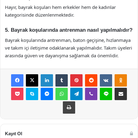
Hayır, bayrak koşuları hem erkekler hem de kadınlar
kategorisinde düzenlenmektedir.
5. Bayrak koşularında antrenman nasıl yapılmalıdır?
Bayrak koşularında antrenman, baton geçişine, hızlanmaya
ve takım içi iletişime odaklanarak yapılmalıdır. Takım üyeleri
arasında güven ve dayanışma sağlamak da önemlidir.
Facebook
X
LinkedIn
Tumblr
Pinterest
Reddit
VKontakte
Odnok
Pocket
Skype
Messenger
WhatsApp
Telegram
Viber
Line
E-Posta ile payla
Yazdır
Kayıt Ol