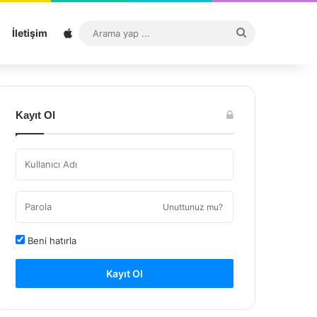
Sitemap
Arama
İletişim
yap
...
Kayıt Ol
Unuttunuz mu?
Beni hatırla
Kayıt Ol