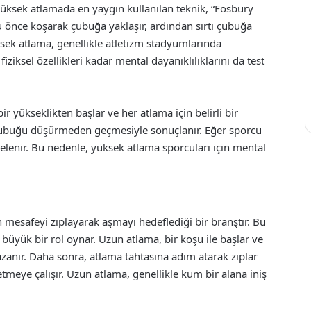
Yüksek atlamada en yaygın kullanılan teknik, “Fosbury
cu önce koşarak çubuğa yaklaşır, ardından sırtı çubuğa
ksek atlama, genellikle atletizm stadyumlarında
ziksel özellikleri kadar mental dayanıklılıklarını da test
r yükseklikten başlar ve her atlama için belirli bir
ın çubuğu düşürmeden geçmesiyle sonuçlanır. Eğer sporcu
lenir. Bu nedenle, yüksek atlama sporcuları için mental
esafeyi zıplayarak aşmayı hedeflediği bir branştır. Bu
i büyük bir rol oynar. Uzun atlama, bir koşu ile başlar ve
azanır. Daha sonra, atlama tahtasına adım atarak zıplar
eye çalışır. Uzun atlama, genellikle kum bir alana iniş