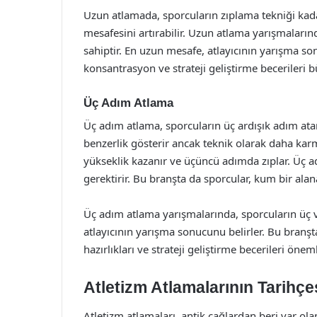
Uzun atlamada, sporcuların zıplama tekniği kadar i
mesafesini artırabilir. Uzun atlama yarışmaların
sahiptir. En uzun mesafe, atlayıcının yarışma so
konsantrasyon ve strateji geliştirme becerileri 
Üç Adım Atlama
Üç adım atlama, sporcuların üç ardışık adım atar
benzerlik gösterir ancak teknik olarak daha karma
yükseklik kazanır ve üçüncü adımda zıplar. Üç a
gerektirir. Bu branşta da sporcular, kum bir alan
Üç adım atlama yarışmalarında, sporcuların üç 
atlayıcının yarışma sonucunu belirler. Bu branşt
hazırlıkları ve strateji geliştirme becerileri öneml
Atletizm Atlamalarının Tarihçe
Atletizm atlamaları, antik çağlardan beri var ola