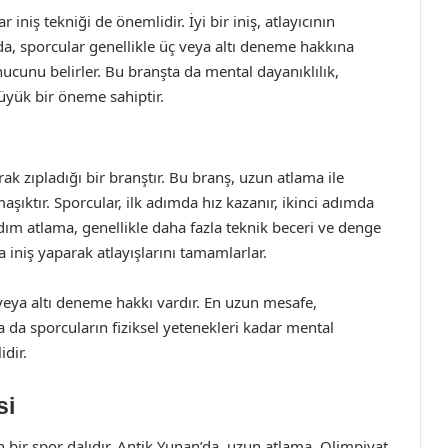
niş tekniği de önemlidir. İyi bir iniş, atlayıcının
da, sporcular genellikle üç veya altı deneme hakkına
nucunu belirler. Bu branşta da mental dayanıklılık,
büyük bir öneme sahiptir.
ak zıpladığı bir branştır. Bu branş, uzun atlama ile
şıktır. Sporcular, ilk adımda hız kazanır, ikinci adımda
dım atlama, genellikle daha fazla teknik beceri ve denge
a iniş yaparak atlayışlarını tamamlarlar.
veya altı deneme hakkı vardır. En uzun mesafe,
a da sporcuların fiziksel yetenekleri kadar mental
idir.
si
n bir spor dalıdır. Antik Yunan’da, uzun atlama, Olimpiyat