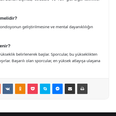
lmelidir?
kondisyonun geliştirilmesine ve mental dayanıklılığın
enir?
yükseklik belirlenerek başlar. Sporcular, bu yükseklikten
ırlar. Başarılı olan sporcular, en yüksek atlayışa ulaşana
st
Reddit
VKontakte
Odnoklassniki
Pocket
Skype
Messenger
E-Posta ile paylaş
Yazdır