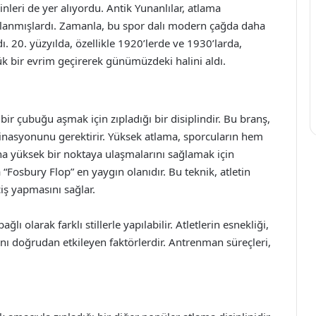
nleri de yer alıyordu. Antik Yunanlılar, atlama
kullanmışlardı. Zamanla, bu spor dalı modern çağda daha
. 20. yüzyılda, özellikle 1920’lerde ve 1930’larda,
k bir evrim geçirerek günümüzdeki halini aldı.
i bir çubuğu aşmak için zıpladığı bir disiplindir. Bu branş,
binasyonunu gerektirir. Yüksek atlama, sporcuların hem
ha yüksek bir noktaya ulaşmalarını sağlamak için
 “Fosbury Flop” en yaygın olanıdır. Bu teknik, atletin
iş yapmasını sağlar.
ğlı olarak farklı stillerle yapılabilir. Atletlerin esnekliği,
nı doğrudan etkileyen faktörlerdir. Antrenman süreçleri,