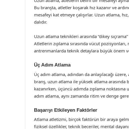
Uzun atlama, atletlerin belirli bir mesafeyi aşma
Bu branşta, atletler koşarak hız kazanır ve ardı
mesafeyi kat etmeye çalışırlar. Uzun atlama, hız,
dalıdır.
Uzun atlama teknikleri arasında “dikey sıçrama” v
Atletlerin zıplama sırasında vücut pozisyonları,
antrenmanlarda teknik detaylara büyük önem ver
Üç Adım Atlama
Üç adım atlama, adından da anlaşılacağı üzere, at
branş, uzun atlama ile yüksek atlama arasında bir 
kazanırken, üçüncü adımda zıplama noktasına ul
adım atlama, aynı zamanda ritim ve denge gerekt
Başarıyı Etkileyen Faktörler
Atlama atletizmi, birçok faktörün bir araya gelmes
fiziksel özellikler, teknik beceriler, mental day