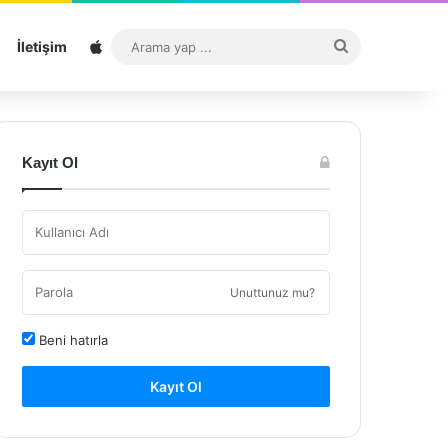
Sitemap
Arama
İletişim
yap
...
Kayıt Ol
Unuttunuz mu?
Beni hatırla
Kayıt Ol