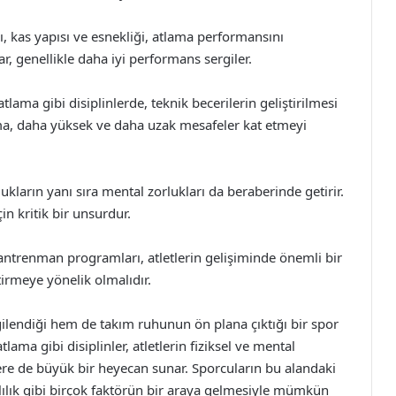
ığı, kas yapısı ve esnekliği, atlama performansını
r, genellikle daha iyi performans sergiler.
lama gibi disiplinlerde, teknik becerilerin geliştirilmesi
ma, daha yüksek ve daha uzak mesafeler kat etmeyi
lukların yanı sıra mental zorlukları da beraberinde getirir.
in kritik bir unsurdur.
antrenman programları, atletlerin gelişiminde önemli bir
tirmeye yönelik olmalıdır.
gilendiği hem de takım ruhunun ön plana çıktığı bir spor
ama gibi disiplinler, atletlerin fiziksel ve mental
lere de büyük bir heyecan sunar. Sporcuların bu alandaki
lılık gibi birçok faktörün bir araya gelmesiyle mümkün