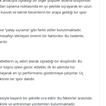
k amacıyla zıpladığı bir diğer popüler atlama disiplinidir.
ndan zıplama noktasında en iyi şekilde sıçrayarak en uzun
 kuvvet ve teknik becerilerin bir araya geldiği bir spor
e “yatay sıçrama” gibi farklı stiller bulunmaktadır.
 mesafeyi etkileyen önemli bir faktördür. Bu nedenle,
ilir.
letlerin üç adım atarak zıpladığı bir disiplindir. Bu
köprü işlevi görür. Atletler, ilk iki adımda hız
aşarak en iyi performansı göstermeye çalışırlar. Üç
iren bir spor dalıdır.
iyle başarılı bir şekilde icra edilir. Bu faktörler arasında
anıklılık ve antrenman yöntemleri bulunmaktadır.