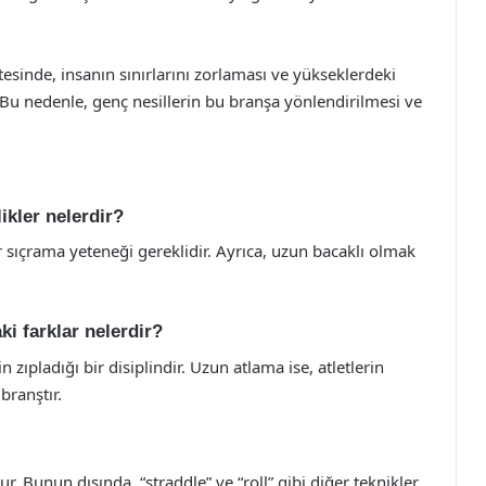
tesinde, insanın sınırlarını zorlaması ve yükseklerdeki
. Bu nedenle, genç nesillerin bu branşa yönlendirilmesi ve
likler nelerdir?
ir sıçrama yeteneği gereklidir. Ayrıca, uzun bacaklı olmak
i farklar nelerdir?
zıpladığı bir disiplindir. Uzun atlama ise, atletlerin
branştır.
. Bunun dışında, “straddle” ve “roll” gibi diğer teknikler