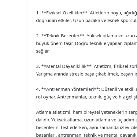
1. **Fiziksel Özellikler**: Atletlerin boyu, ağırl
doğrudan etkiler. Uzun bacaklı ve esnek sporcula
2. **Teknik Beceriler**: Yüksek atlama ve uzun at
büyük önem taşır. Doğru teknikle yapılan zıpla
sağlar.
3. **Mental Dayanıklılık**: Atletizm, fiziksel zor
Yarışma anında stresle başa çıkabilmek, başarı iç
4. **Antrenman Yöntemleri**: Düzenli ve etkili 
rol oynar. Antrenmanlar, teknik, güç ve hız geliş
Atlama atletizmi, hem bireysel yeteneklerin ser
dalıdır. Yüksek atlama, uzun atlama ve üç adım atl
becerilerini test ederken, aynı zamanda izleyici
başarıları, antrenman, teknik ve mental dayanık