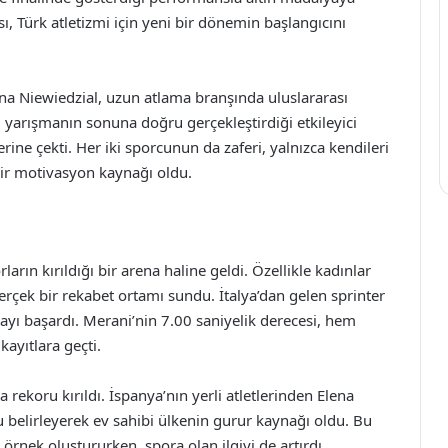
sı, Türk atletizmi için yeni bir dönemin başlangıcını
lina Niewiedzial, uzun atlama branşında uluslararası
 yarışmanın sonuna doğru gerçekleştirdiği etkileyici
rine çekti. Her iki sporcunun da zaferi, yalnızca kendileri
bir motivasyon kaynağı oldu.
arın kırıldığı bir arena haline geldi. Özellikle kadınlar
rçek bir rekabet ortamı sundu. İtalya’dan gelen sprinter
yı başardı. Merani’nin 7.00 saniyelik derecesi, hem
ayıtlara geçti.
rekoru kırıldı. İspanya’nın yerli atletlerinden Elena
u belirleyerek ev sahibi ülkenin gurur kaynağı oldu. Bu
ir örnek oluştururken, spora olan ilgiyi de artırdı.