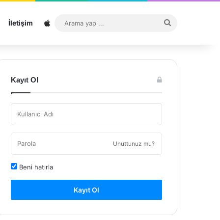
Sitemap
Arama
İletişim
yap
...
Kayıt Ol
Unuttunuz mu?
Beni hatırla
Kayıt Ol