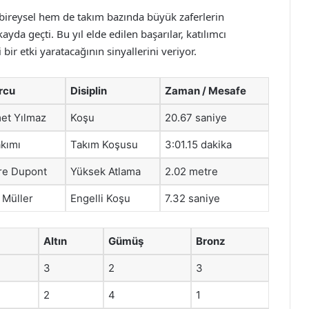
ireysel hem de takım bazında büyük zaferlerin
kayda geçti. Bu yıl elde edilen başarılar, katılımcı
bir etki yaratacağının sinyallerini veriyor.
rcu
Disiplin
Zaman / Mesafe
et Yılmaz
Koşu
20.67 saniye
kımı
Takım Koşusu
3:01.15 dakika
ire Dupont
Yüksek Atlama
2.02 metre
 Müller
Engelli Koşu
7.32 saniye
Altın
Gümüş
Bronz
3
2
3
2
4
1