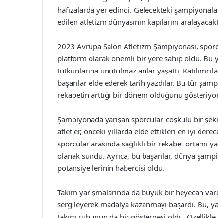
hafızalarda yer edindi. Gelecekteki şampiyonala
edilen atletizm dünyasının kapılarını aralayacaktı
2023 Avrupa Salon Atletizm Şampiyonası, sporcul
platform olarak önemli bir yere sahip oldu. Bu yıl
tutkunlarına unutulmaz anlar yaşattı. Katılımcı
başarılar elde ederek tarih yazdılar. Bu tür şam
rekabetin arttığı bir dönem olduğunu gösteriyor
Şampiyonada yarışan sporcular, coşkulu bir şekild
atletler, önceki yıllarda elde ettikleri en iyi der
sporcular arasında sağlıklı bir rekabet ortamı y
olanak sundu. Ayrıca, bu başarılar, dünya şamp
potansiyellerinin habercisi oldu.
Takım yarışmalarında da büyük bir heyecan vard
sergileyerek madalya kazanmayı başardı. Bu, yal
takım ruhunun da bir göstergesi oldu. Özellikle,