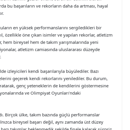
rda bu başarıların ve rekorların daha da artması, hayal
r.
arın en yüksek performanslarını sergiledikleri bir
, özellikle öne çıkan isimler ve yapılan rekorlar, atletizm
lar, hem bireysel hem de takım yarışmalarında yeni
piyonalar, atletizm camiasında uluslararası düzeyde
.
e izleyicileri kendi başarılarıyla büyülediler. Bazı
ecelerini geçerek kendi rekorlarını yenilediler. Bu durum,
aratarak, genç yeteneklerin de kendilerini göstermesine
iyonalarında ve Olimpiyat Oyunları’ndaki
ı. Birçok ülke, takım bazında güçlü performanslar
nızca bireysel başarı değil, aynı zamanda üst düzey
 bazı takımlar beklenmedik şekilde finale kalarak sürpriz