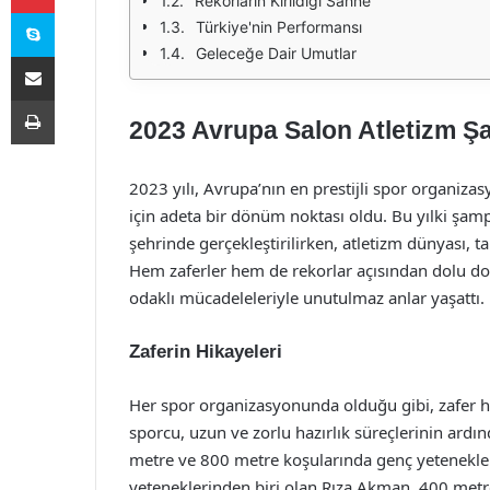
Rekorların Kırıldığı Sahne
Skype
Türkiye'nin Performansı
Geleceğe Dair Umutlar
E-Posta ile paylaş
Yazdır
2023 Avrupa Salon Atletizm Şa
2023 yılı, Avrupa’nın en prestijli spor organiz
için adeta bir dönüm noktası oldu. Bu yılki şam
şehrinde gerçekleştirilirken, atletizm dünyası, ta
Hem zaferler hem de rekorlar açısından dolu d
odaklı mücadeleleriyle unutulmaz anlar yaşattı.
Zaferin Hikayeleri
Her spor organizasyonunda olduğu gibi, zafer h
sporcu, uzun ve zorlu hazırlık süreçlerinin ardın
metre ve 800 metre koşularında genç yeteneklerin
yeteneklerinden biri olan Rıza Akman, 400 metr