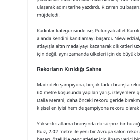
ulaşarak adını tarihe yazdırdı. Rıza’nın bu başarı
müjdeledi.
Kadınlar kategorisinde ise, Polonyalı atlet Karo
alanda kendini kanıtlamayı başardı. Niewiedzial,
atlayışla altın madalyayı kazanarak dikkatleri üze
için değil, aynı zamanda ülkeleri için de büyük 
Rekorların Kırıldığı Sahne
Madrideki şampiyona, birçok farklı branşta rekorl
60 metre koşusunda yapılan yarış, izleyenlere ge
Dalia Merani, daha önceki rekoru geride bırakma
kişisel en iyisi hem de şampiyona rekoru olarak k
Yükseklik atlama branşında da sürpriz bir buzağa 
Ruiz, 2.02 metre ile yeni bir Avrupa salon rekor
başarı, özellikle genç atletler için ilham verici b