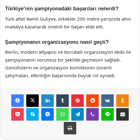
Türkiye’nin şampiyonadaki başarıları nelerdi?
Türk atlet Ramil Guliyev, erkekler 200 metre yarışında altın
madalya kazanarak önemli bir başarı elde etti.
Şampiyonanın organizasyonu nasıl geçti?
Berlin, modern altyapısı ve tecrübeli organizasyon ekibi ile
şampiyonanın sorunsuz bir şekilde geçmesini sağladı.
Gönüllülerin ve organizasyon komitesinin özverili
çalışmaları, etkinliğin başarısında büyük rol oynadı.
Facebook
X
LinkedIn
Tumblr
Pinterest
Reddit
VKontakte
Odnok
Pocket
Skype
Messenger
WhatsApp
Telegram
Viber
Line
E-Posta ile payla
Yazdır