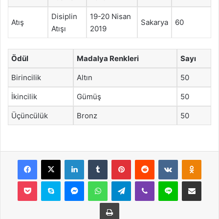
Disiplin
19-20 Nisan
Atış
Sakarya
60
Atışı
2019
Ödül
Madalya Renkleri
Sayı
Birincilik
Altın
50
İkincilik
Gümüş
50
Üçüncülük
Bronz
50
Facebook
X
LinkedIn
Tumblr
Pinterest
Reddit
VKontakte
Odnok
Pocket
Skype
Messenger
WhatsApp
Telegram
Viber
Line
E-Posta ile payla
Yazdır